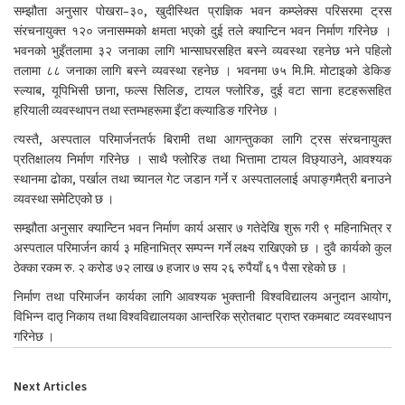
सम्झौता अनुसार पोखरा–३०, खुदीस्थित प्राज्ञिक भवन कम्प्लेक्स परिसरमा ट्रस
संरचनायुक्त १२० जनासम्मको क्षमता भएको दुई तले क्यान्टिन भवन निर्माण गरिनेछ ।
भवनको भुइँतलामा ३२ जनाका लागि भान्साघरसहित बस्ने व्यवस्था रहनेछ भने पहिलो
तलामा ८८ जनाका लागि बस्ने व्यवस्था रहनेछ । भवनमा ७५ मि.मि. मोटाइको डेकिङ
स्ल्याब, यूपिभिसी छाना, फल्स सिलिङ, टायल फ्लोरिङ, दुई वटा साना हटहरूसहित
हरियाली व्यवस्थापन तथा स्तम्भहरूमा इँटा क्ल्याडिङ गरिनेछ ।
त्यस्तै, अस्पताल परिमार्जनतर्फ बिरामी तथा आगन्तुकका लागि ट्रस संरचनायुक्त
प्रतिक्षालय निर्माण गरिनेछ । साथै फ्लोरिङ तथा भित्तामा टायल विछ्याउने, आवश्यक
स्थानमा ढोका, पर्खाल तथा च्यानल गेट जडान गर्ने र अस्पताललाई अपाङ्गमैत्री बनाउने
व्यवस्था समेटिएको छ ।
सम्झौता अनुसार क्यान्टिन भवन निर्माण कार्य असार ७ गतेदेखि शुरू गरी ९ महिनाभित्र र
अस्पताल परिमार्जन कार्य ३ महिनाभित्र सम्पन्न गर्ने लक्ष्य राखिएको छ । दुवै कार्यको कुल
ठेक्का रकम रु. २ करोड ७२ लाख ७ हजार ७ सय २६ रुपैयाँ ६१ पैसा रहेको छ ।
निर्माण तथा परिमार्जन कार्यका लागि आवश्यक भुक्तानी विश्वविद्यालय अनुदान आयोग,
विभिन्न दातृ निकाय तथा विश्वविद्यालयका आन्तरिक स्रोतबाट प्राप्त रकमबाट व्यवस्थापन
गरिनेछ ।
Next Articles