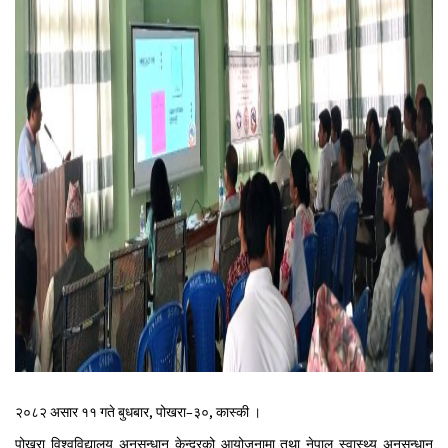
२०८२ असार ११ गते बुधबार, पोखरा–३०, कास्की ।
पोखरा विश्वविद्यालय अनुसन्धान केन्द्रको आयोजनामा तथा नेपाल स्वास्थ्य अनुसन्धान