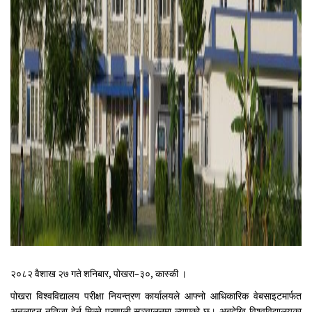
२०८२ वैशाख २७ गते शनिबार, पोखरा–३०, कास्की ।
पोखरा विश्वविद्यालय परीक्षा नियन्त्रण कार्यालयले आफ्नो आधिकारिक वेबसाइटमार्फत