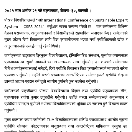
२०८१ साल असोज २९ गते मङ्गलबार
,
पोखरा–३०
,
कास्की
।
पोखरा विश्वविद्यालयले “4th International Conference on Sustainable Expert
System – ICSES 2024” भर्चुअल रूपमा सम्पन्न गरेको छ । यस सम्मेलनमा विभिन्न
देशका प्राध्यापक, अनुसन्धानकर्ता र विद्यार्थीहरूले सहभागिता जनाएका थिए। सम्मेलनको
मुख्य उद्देश्य दिगो विकासका लागि विज्ञ प्रणालीहरूमा भएका नयाँ प्रविधिहरूको खोज र
अनुसन्धानलाई प्रवर्द्धन गर्नु रहेको थियो।
कार्यक्रमको उद्घाटन त्रिभुवन विश्वविद्यालय, ईन्जिनियरिङ संस्थान, पुल्चोक क्याम्पसका
प्राध्यापक डा. सुवर्ण शाक्यले स्वागत मन्तव्यका साथ गर्नुभयो। डा. शाक्यले सम्मेलनका
विविध कार्यक्रमहरूलाई समेट्दै, दिगो प्रविधि विकास र विज्ञ प्रणालीहरूको महत्त्वको बारेमा
प्रकाश पार्नुभयो। उहाँले यस्तो प्रकारका अन्तर्राष्ट्रिय सम्मेलनहरूले प्रविधि क्षेत्रमा
ज्ञानको आदान-प्रदान गर्न ठूलो सहयोग पुर्याउने कुरा उल्लेख गर्नुभयो।
सम्मेलनको सहजीकरण पोखरा विश्वविद्यालय विज्ञान तथा प्रविधि सङ्कायका डीन,
प्राध्यापक राजेश कुमार ठगुराठीले गर्नुभयो। उहाँले यस्ता सम्मेलनहरूले अनुसन्धान र
प्रविधिमा योगदान पुर्याउने र पोखरा विश्वविद्यालयको भूमिका थप सशक्त हुने विश्वास व्यक्त
गर्नुभयो।
मुख्य वक्ताका रूपमा जर्मनीको TUM विश्वविद्यालयका अतिथि प्राध्यापक र भारतीय सूचना
प्रविधि संस्थान, कोट्टायमका अनुसन्धान तथा अन्तर्राष्ट्रिय मामिलाका प्रमुख डा.