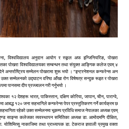
जना, विश्वविद्यालय अनुदान आयोग र स्कूल अफ इन्जिनियरिङ, पोखरा
्गतका पोखरा विश्वविद्यालयका सम्बन्धन तथा संयुक्त आङ्गिक कलेज एवम् ४
िने अन्तर्राष्ट्रिय सम्मेलन पोखरामा शुरू भयो । “इन्टरनेशनल कन्फरेन्स अन
 उक्त सम्मेलनको उद्घाटन वरिष्ठ आँखा रोग विषेषत्र सन्दुक रूइत र पोखरा
ूपमा पानसमा दीप प्रज्ज्वलन गरी गर्नुभयो ।
वका १२ देशहरू भारत, पाकिस्तान, दक्षिण कोरिया, जापान, चीन, पाराग्वे,
्थामा आबद्ध १२० जना सहभागिले कन्फरेन्स पेपर प्रस्तुतिकरण गर्ने कार्यक्रम छ
ो सहभागिता रहेको उक्त सम्मेलनमा भूकम्प प्रविधि समाज नेपालका अध्यक्ष एवम्
ङ एण्ड साइन्स कलेजका व्यवस्थापन समितिका अध्यक्ष डा. आमोदमणि दीक्षित,
 योशिमित्सु नाकाजिमा तथा प्राध्यापक डा. टेकराज ज्ञवाली प्रमुख वक्ता