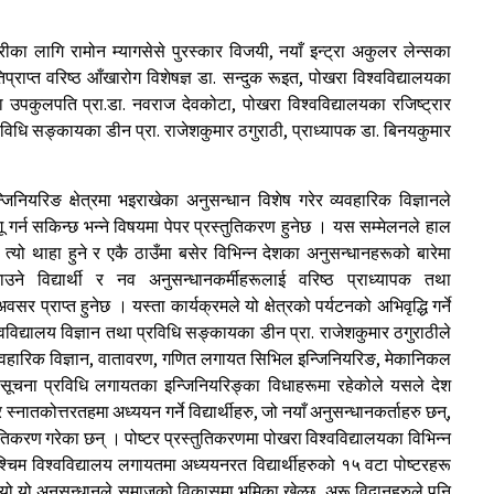
ीका लागि रामोन म्यागसेसे पुरस्कार विजयी, नयाँ इन्ट्रा अकुलर लेन्सका
राप्त वरिष्ठ आँखारोग विशेषज्ञ डा. सन्दुक रूइत, पोखरा विश्वविद्यालयका
ा उपकुलपति प्रा.डा. नवराज देवकोटा, पोखरा विश्वविद्यालयका रजिष्ट्रार
प्रविधि सङ्कायका डीन प्रा. राजेशकुमार ठगुराठी, प्राध्यापक डा. बिनयकुमार
्जिनियरिङ क्षेत्रमा भइराखेका अनुसन्धान विशेष गरेर व्यवहारिक विज्ञानले
गर्न सकिन्छ भन्ने विषयमा पेपर प्रस्तुतिकरण हुनेछ । यस सम्मेलनले हाल
्यो थाहा हुने र एकै ठाउँमा बसेर विभिन्न देशका अनुसन्धानहरूको बारेमा
विद्यार्थी र नव अनुसन्धानकर्मीहरूलाई वरिष्ठ प्राध्यापक तथा
वसर प्राप्त हुनेछ । यस्ता कार्यक्रमले यो क्षेत्रको पर्यटनको अभिवृद्धि गर्ने
्वविद्यालय विज्ञान तथा प्रविधि सङ्कायका डीन प्रा. राजेशकुमार ठगुराठीले
ू व्यवहारिक विज्ञान, वातावरण, गणित लगायत सिभिल इन्जिनियरिङ, मेकानिकल
, सूचना प्रविधि लगायतका इन्जिनियरिङ्का विधाहरूमा रहेकोले यसले देश
नातकोत्तरतहमा अध्ययन गर्ने विद्यार्थीहरु, जो नयाँ अनुसन्धानकर्ताहरु छन्,
तिकरण गरेका छन् । पोष्टर प्रस्तुतिकरणमा पोखरा विश्वविद्यालयका विभिन्न
पश्चिम विश्वविद्यालय लगायतमा अध्ययनरत विद्यार्थीहरुको १५ वटा पोष्टरहरू
यो यो अनुसन्धानले समाजको विकासमा भूमिका खेल्छ, अरू विद्वानहरुले पनि