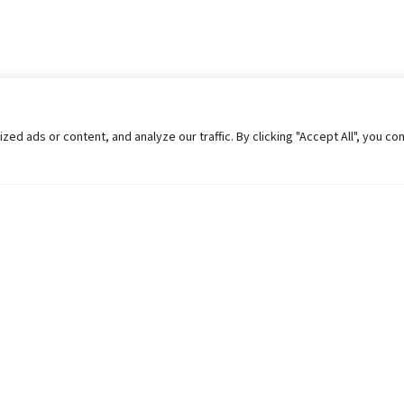
 ads or content, and analyze our traffic. By clicking "Accept All", you co
Helpful Links
Contact Us
Universities in Nepal
Pokhara Univers
University Like Institutions
Pokhara Metropo
UGC
Kaski, Nepal
MOEST
Telephone: +977