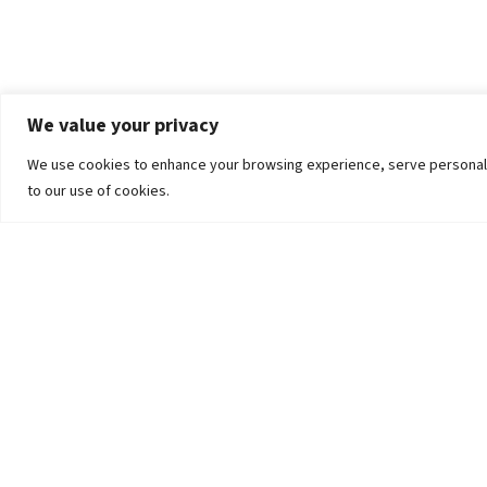
We value your privacy
We use cookies to enhance your browsing experience, serve personalized
to our use of cookies.
The University
Pokhara University Act
Workplaces
Infrastructure
Statistical Data