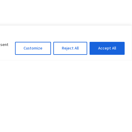
nsent
Customize
Reject All
Accept All
Information Officer
ity
litan City-30
 61 504046