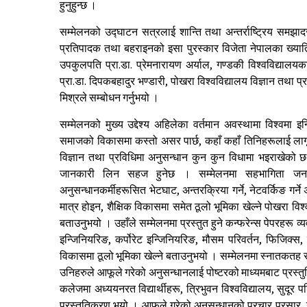
हुनुहुन्छ ।
सम्मेलनको उद्घाटन सत्रलाई शान्ति तथा अन्तर्राष्ट्रिय समझादर
प्रतिपादक तथा बहराइनको इसा पुरस्कार विजेता नेपालका ख्यातिप्
उपकुलपति प्रा.डा. प्रेमनारायण अर्याल, गण्डकी विश्वविद्यालयक
प्रा.डा. दिपकबहादुर भण्डारी, पोखरा विश्वविद्यालय विज्ञान तथा 
मिश्रले सम्बोधन गर्नुभयो ।
सम्मेलनको मुख्य उद्देश्य अहिलेका वर्तमान अवस्थामा विश्वमा इन
समाजको विकासमा कस्तो असर पार्छ, कहाँ कहाँ तिनिहरूलाई लागू 
विज्ञान तथा प्रविधिमा अनुसन्धान कुन कुन विधामा भइराखेको छ त
जानकारी लिन सहज हुनेछ । सम्मेलनमा सहभागिता जनाउने 
अनुसन्धानकर्मीहरूसित भेटघाट, अन्तरक्रिया गर्ने, नेटवर्किङ गर्ने अ
मात्र होइन, शैक्षिक विकासमा समेत ठूलो भूमिका खेल्ने पोखरा विश
बताउनुभयो । उहाँले सम्मेलनमा प्रस्तुत हुने कन्फरेन्स पेपरहर
इन्जिनियरिङ, कर्पोरेट इन्जिनियरिङ, मौसम परिवर्तन, फिजिक्स
विकासमा ठूलो भूमिका खेल्ने बताउनुभयो । सम्मेलनमा स्नातकतह र स्
उनिहरुले आफूले गरेको अनुसन्धानलाई पोष्टरको माध्यमबाट प्रस्तु
कलेजमा अध्ययनरत विद्यार्थीहरू, त्रिभुवन विश्वविद्यालय, सुदूर 
प्रस्तुतिकरण भयो । आफूले गरेको अनुसन्धानको प्रचार प्रसार, 