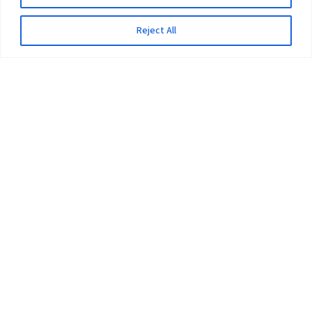
Reject All
The University
Pokhara University Act
Workplaces
Infrastructure
Statistical Data
Teachers’ Association