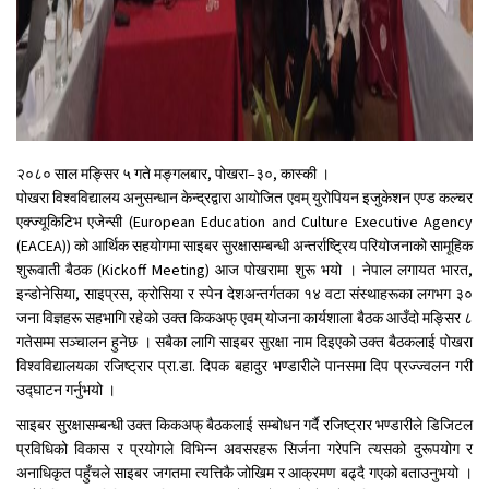
२०८० साल मङ्सिर ५ गते मङ्गलबार, पोखरा–३०, कास्की ।
पोखरा विश्वविद्यालय अनुसन्धान केन्द्रद्वारा आयोजित एवम् युरोपियन इजुकेशन एण्ड कल्चर
एक्ज्यूकिटिभ एजेन्सी (European Education and Culture Executive Agency
(EACEA)) को आर्थिक सहयोगमा साइबर सुरक्षासम्बन्धी अन्तर्राष्ट्रिय परियोजनाको सामूहिक
शुरूवाती बैठक (Kickoff Meeting) आज पोखरामा शुरू भयो । नेपाल लगायत भारत,
इन्डोनेसिया, साइप्रस, क्रोसिया र स्पेन देशअन्तर्गतका १४ वटा संस्थाहरूका लगभग ३०
जना विज्ञहरू सहभागि रहेको उक्त किकअफ् एवम् योजना कार्यशाला बैठक आउँदो मङ्सिर ८
गतेसम्म सञ्चालन हुनेछ । सबैका लागि साइबर सुरक्षा नाम दिइएको उक्त बैठकलाई पोखरा
विश्वविद्यालयका रजिष्ट्रार प्रा.डा. दिपक बहादुर भण्डारीले पानसमा दिप प्रज्ज्वलन गरी
उद्घाटन गर्नुभयो ।
साइबर सुरक्षासम्बन्धी उक्त किकअफ् बैठकलाई सम्बोधन गर्दै रजिष्ट्रार भण्डारीले डिजिटल
प्रविधिको विकास र प्रयोगले विभिन्न अवसरहरू सिर्जना गरेपनि त्यसको दुरूपयोग र
अनाधिकृत पहुँचले साइबर जगतमा त्यत्तिकै जोखिम र आक्रमण बढ्दै गएको बताउनुभयो ।