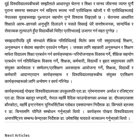
दुई विश्वविद्यालयबीचको सम्झौताले आधारभूत चेतना र शिक्षा र मानव जीवनमा व्याप्त युगौं
पुराना समस्या समाधान गर्न सक्रिय रूपमा नयाँ प्रविधिहरू खोज्दै र यी प्रविधिहरूलाई
नेपालका युवाहरूमाझ पु¥याउन सहयोग पुग्ने विश्वास लिइएको छ । चेतनामा आधारित
शिक्षाले आत्म–ज्ञानको अनुभूति दिलाउने र यसले सिकाई धेरै सन्तोषजनक, सान्दर्भिक र
रोमाञ्चक तुल्याउने हुँदा विद्यार्थीको भित्रि प्रतिभालाई उजागर गर्न मद्दत पुग्नेछ ।
समझदारीपछि दुबै संस्थाले शैक्षिक गतिविधिलाई मिलेर काम गरी समुदायलाई शिक्षण,
अनुसन्धान र सेवामा सहयोग प्रवर्धन गर्नेछन् । जसका लागि सहकारी अनुसन्धान र शिक्षण
मार्फत विद्यालय शिक्षा प्रबर्धन गर्न कार्यक्रमहरू÷परियोजनाहरू विकास गर्ने, शैक्षिक सहयोग
प्रबर्धन गर्न गतिविधिहरू विकास गर्ने, शिक्षक, कर्मचारी, विद्यार्थी र बृहत समुदायका लागि
संयुक्त कार्यशाला र सम्मेलन/प्रशिक्षण अवसरहरू आयोजना गर्ने, शिक्षक, विद्यार्थी र
कर्मचारी आदानप्रदान कार्यक्रमहरू र विश्वविद्यालयहरूबीच संयुक्त प्रशिक्षण
कार्यक्रमहरूको लागि अन्वेषण र कार्य गरिनेछ ।
कार्यक्रमलाई पोखरा विश्वविद्यालयका उपकुलपति प्रा.डा. प्रेमनारायण अर्याल र रजिष्ट्रार
प्रा.डा. दिपक बहादुर भण्डारी, नेपाल महर्षि वैदिक फाउन्डेसनका अध्यक्ष डा. दीपकप्रकाश
बाँस्कोटा, महर्षि इन्टरनेशन युनिभर्सिटीका ग्लोबल एक्सपान्सन निर्देशक डा. किंग्सले ब्रुक्स
र डा. चिन्तामणि योगिले सम्बोधन गर्नुभएको थियो । कार्यक्रम पोखरा विश्वविद्यालय
अन्तर्राष्ट्रिय सम्बन्ध केन्द्रका निर्देशक डा. उमेशसिंह यादवले सञ्चालन गर्नुभएको थियो ।
Next Articles