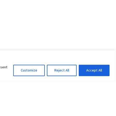
nsent
Customize
Reject All
Accept All
Information Officer
ity