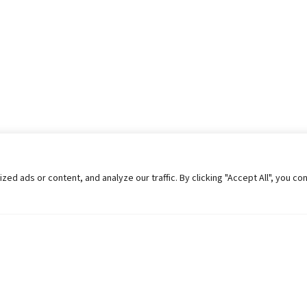
 ads or content, and analyze our traffic. By clicking "Accept All", you co
Helpful Links
Contact Us
Universities in Nepal
Pokhara Univers