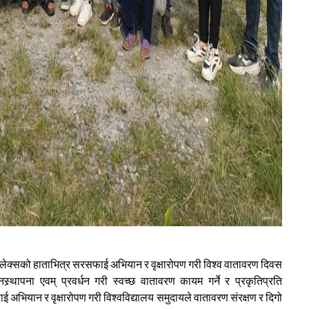
्प्लेक्सको हाताभित्र सरसफाई अभियान र वृक्षारोपण गरी विश्व वातावरण दिवस
र्थापना एवम् प्रवर्धन गरी स्वच्छ वातावरण कायम गर्ने र प्रकृतिप्रति
अभियान र वृक्षारोपण गरी विश्वविद्यालय समुदायले वातावरण संरक्षण र दिगो