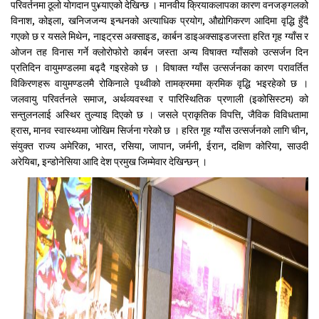
परिवर्तनमा ठूलो योगदान पु¥याएको देखिन्छ । मानवीय क्रियाकलापका कारण वनजङ्गलको
विनाश, कोइला, खनिजजन्य इन्धनको अत्याधिक प्रयोग, औद्योगिकरण आदिमा वृद्धि हुँदै
गएको छ र यसले मिथेन, नाइट्रस अक्साइड, कार्बन डाइअक्साइडजस्ता हरित गृह ग्याँस र
ओजन तह विनास गर्ने क्लोरोफोरो कार्बन जस्ता अन्य विषाक्त ग्याँसको उत्सर्जन दिन
प्रतिदिन वायुमण्डलमा बढ्दै गइरहेको छ । विषाक्त ग्याँस उत्सर्जनका कारण परावर्तित
विकिरणहरू वायुमण्डलमै रोकिनाले पृथ्वीको तामक्रममा क्रमिक वृद्धि भइरहेको छ ।
जलवायु परिवर्तनले समाज, अर्थव्यवस्था र पारिस्थितिक प्रणाली (इकोसिस्टम) को
सन्तुलनलाई अस्थिर तुल्याइ दिएको छ । जसले प्राकृतिक विपत्ति, जैविक विविधतामा
ह्रास, मानव स्वास्थ्यमा जोखिम सिर्जना गरेको छ । हरित गृह ग्याँस उत्सर्जनको लागि चीन,
संयुक्त राज्य अमेरिका, भारत, रसिया, जापान, जर्मनी, ईरान, दक्षिण कोरिया, साउदी
अरेयिबा, इन्डोनेसिया आदि देश प्रमुख जिम्मेवार देखिन्छन् ।