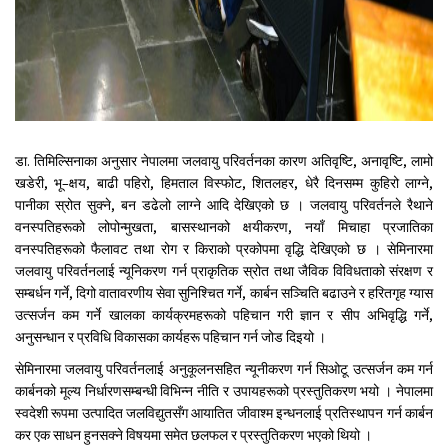
डा. तिमिल्सिनाका अनुसार नेपालमा जलवायु परिवर्तनका कारण अतिवृष्टि, अनावृष्टि, लामो
खडेरी, भू–क्षय, बाढी पहिरो, हिमताल विस्फोट, शितलहर, धेरै दिनसम्म कुहिरो लाग्ने,
पानीका स्रोत सुक्ने, बन डढेलो लाग्ने आदि देखिएको छ । जलवायु परिवर्तनले रैथाने
वनस्पतिहरूको लोपोन्मुखता, बासस्थानको क्षयीकरण, नयाँ मिचाहा प्रजातिका
वनस्पतिहरूको फैलावट तथा रोग र किराको प्रकोपमा वृद्धि देखिएको छ । सेमिनारमा
जलवायु परिवर्तनलाई न्यूनिकरण गर्न प्राकृतिक स्रोत तथा जैविक विविधताको संरक्षण र
सम्बर्धन गर्ने, दिगो वातावरणीय सेवा सुनिश्चित गर्ने, कार्बन सञ्चिति बढाउने र हरितगृह ग्यास
उत्सर्जन कम गर्ने खालका कार्यक्रमहरूको पहिचान गरी ज्ञान र सीप अभिवृद्धि गर्ने,
अनुसन्धान र प्रविधि विकासका कार्यहरू पहिचान गर्न जोड दिइयो ।
सेमिनारमा जलवायु परिवर्तनलाई अनुकूलनसहित न्यूनीकरण गर्न सिओटू उत्सर्जन कम गर्न
कार्बनको मूल्य निर्धारणसम्बन्धी विभिन्न नीति र उपायहरूको प्रस्तुतिकरण भयो । नेपालमा
स्वदेशी रूपमा उत्पादित जलविद्युतसँग आयातित जीवाश्म इन्धनलाई प्रतिस्थापन गर्न कार्बन
कर एक साधन हुनसक्ने विषयमा समेत छलफल र प्रस्तुतिकरण भएको थियो ।