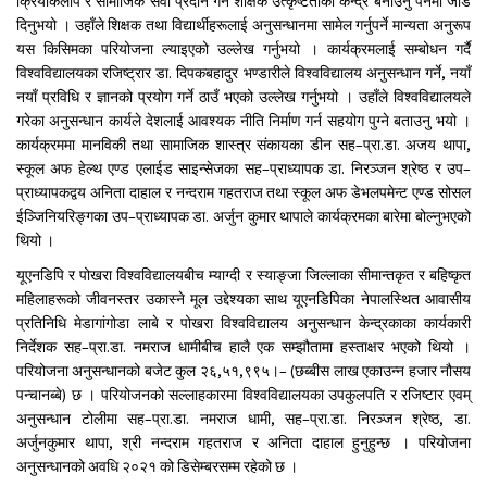
क्रियाकलाप र सामाजिक सेवा प्रदान गर्ने शैक्षिक उत्कृष्टताको केन्द्र बनाउनु पर्नेमा जोड
दिनुभयो । उहाँले शिक्षक तथा विद्यार्थीहरूलाई अनुसन्धानमा सामेल गर्नुपर्ने मान्यता अनुरूप
यस किसिमका परियोजना ल्याइएको उल्लेख गर्नुभयो । कार्यक्रमलाई सम्बोधन गर्दै
विश्वविद्यालयका रजिष्ट्रार डा. दिपकबहादुर भण्डारीले विश्वविद्यालय अनुसन्धान गर्ने, नयाँ
नयाँ प्रविधि र ज्ञानको प्रयोग गर्ने ठाउँ भएको उल्लेख गर्नुभयो । उहाँले विश्वविद्यालयले
गरेका अनुसन्धान कार्यले देशलाई आवश्यक नीति निर्माण गर्न सहयोग पुग्ने बताउनु भयो ।
कार्यक्रममा मानविकी तथा सामाजिक शास्त्र संकायका डीन सह–प्रा.डा. अजय थापा,
स्कूल अफ हेल्थ एण्ड एलाईड साइन्सेजका सह–प्राध्यापक डा. निरञ्जन श्रेष्ठ र उप–
प्राध्यापकद्वय अनिता दाहाल र नन्दराम गहतराज तथा स्कूल अफ डेभलपमेन्ट एण्ड सोसल
ईञ्जिनियरिङ्गका उप–प्राध्यापक डा. अर्जुन कुमार थापाले कार्यक्रमका बारेमा बोल्नुभएको
थियो ।
यूएनडिपि र पोखरा विश्वविद्यालयबीच म्याग्दी र स्याङ्जा जिल्लाका सीमान्तकृत र बहिष्कृत
महिलाहरूको जीवनस्तर उकास्ने मूल उद्देश्यका साथ यूएनडिपिका नेपालस्थित आवासीय
प्रतिनिधि मेडागांगोडा लाबे र पोखरा विश्वविद्यालय अनुसन्धान केन्द्रकाका कार्यकारी
निर्देशक सह–प्रा.डा. नमराज धामीबीच हालै एक सम्झौतामा हस्ताक्षर भएको थियो ।
परियोजना अनुसन्धानको बजेट कुल २६,५१,९९५।– (छब्बीस लाख एकाउन्न हजार नौसय
पन्चानब्बे) छ । परियोजनको सल्लाहकारमा विश्वविद्यालयका उपकुलपति र रजिष्टार एवम्
अनुसन्धान टोलीमा सह–प्रा.डा. नमराज धामी, सह–प्रा.डा. निरञ्जन श्रेष्ठ, डा.
अर्जुनकुमार थापा, श्री नन्दराम गहतराज र अनिता दाहाल हुनुहुन्छ । परियोजना
अनुसन्धानको अवधि २०२१ को डिसेम्बरसम्म रहेको छ ।