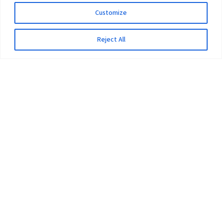
Customize
Reject All
The University
Pokhara University Act
Workplaces
Infrastructure
Statistical Data