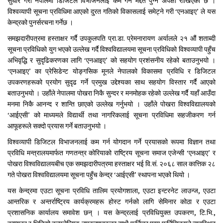
सुधार गरी नेपालमा डिजिटल विभाजनलाई कम गर्न मद्दत पुग्ने अपेक्षा राखिएको छ ।
विश्वव्यापी सूचना प्रविधिमा आएको दु्रत गतिको विकासलाई समेट्ने गरी ‘एनआइए’ ले यस
केन्द्रको पुनर्सरचना गर्नेछ ।
समझदारीपत्रमा हस्ताक्षर गर्दै उपकुलपति प्रा.डा. प्रेमनारायण अर्यालले २१ औं शताब्दी
सूचना प्रविधिको युग भएको उल्लेख गर्दै विश्वविद्यालयमा सूचना प्रविधिको विश्वव्यापी पहुँच
अभिवृद्धि र सुदृढिकरणका लागि ‘एनआइए’ को सहयोग प्रशंसनीय रहेको बताउनुभयो ।
‘एनआइए’ का प्रेसिडेन्ट योङ्गसिक मूनले नेपालको विकासमा प्रविधि र डिजिटल
उपकरणहरूको प्रयोग सुदृढ गर्ने प्रमुख उद्देश्यका साथ सहयोग विस्तार गर्दै आएको
बताउनुभयो । उहाँले नेपालमा पोखरा निकै सुन्दर र मनमोहक रहेको उल्लेख गर्दै यहाँ आउँदा
मनमा निकै आनन्द र शान्ति छाएको उल्लेख गर्नुभयो । उहाँले पोखरा विश्वविद्यालयको
‘आईएसी’ को माध्यमले विद्यार्थी तथा नागरिकलाई सूचना प्रविधिमा सहजीकरण गर्न
आफूहरूले सक्दो प्रयास गर्ने बताउनुभयो ।
विश्वव्यापी डिजिटल विभाजनलाई कम गर्न योगदान गर्ने प्रयासको रूपमा विज्ञान तथा
प्रविधि मन्त्रालयमार्फत गणतन्त्र कोरियाको राष्ट्रिय सूचना समाज एजेन्सी ‘एनआइए’ र
पोखरा विश्वविद्यालयबीच एक समझदारीपत्रमा हस्ताक्षर भई वि.सं. २०६८ साल कात्तिक २८
गते पोखरा विश्वविद्यालयमा सूचना पहुँच केन्द्र ‘आईएसी’ स्थापना भएको थियो ।
यस केन्द्रमा एउटा सूचना प्रविधि तालिम प्रयोगशाला, एउटा इन्टरनेट लाउन्ज, एउटा
आन्तरिक र अन्तर्राष्ट्रिय कार्यक्रमहरू होस्ट गर्नको लागि सेमिनार कोठा र एउटा
प्रशासनिक कार्यालय समावेश छन् । यस केन्द्रलाई प्रविधियुक्त उपकरण, टि.भि.,