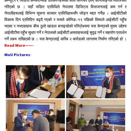
कम्प्यूटर र भिडियो कन्फरेन्सिङ उपकरणहरूका साथै फर्निचर एवम् फर्निसिङ्गले व्यवस्थित
गरिएको छ । यहाँ जडित प्रविधिले नेपालमा डिजिटल विभाजनलाई कम गर्न र
नेपालीहरूलाई विभिन्न सूचना सञ्चार प्रविधिहरूसँग जोड्न मद्दत गर्नेछ । आईसीटीको
विकास दिन प्रतिदिन बढ्दै गएको र यसले कोभिड–१९ पछिको विश्वले आईसीटी पहुँच
भएका र नभएकाहरू बीच ठूलो खाडल बनाइरहेको परिप्रेक्ष्यमा यस केन्द्रको मुख्य उद्देश्य
आईसीटीमा पहुँच सुधार गर्ने र नेपालको आईसीटी क्षमताहरूलाई सुदृढ गर्ने र सहयोग प्रवर्धन
गर्ने लक्ष्य राखिएको छ । यस केन्द्रलाई करिब २ करोडको लागतमा निर्माण गरिएको हो ।
R
ead More——-
MoU Pictures
: