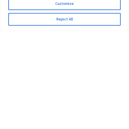
Customize
Reject All
The University
Pokhara University Act
Workplaces
Infrastructure
Statistical Data