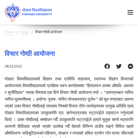
Home
News
विचार गोष्ठी आयोजना
विचार गोष्ठी आयोजना
28/12/2013
पोखरा विश्वविद्यालयको विज्ञान तथा प्रविधि सङ्काय, स्वास्थ्य विज्ञान विभागको
आयोजनामा विश्वविद्यालयको प्राज्ञिक भवन कम्प्लेक्समा “हिमालयन कच्चा औषधिः अवसर
र चुनौतिहरू” नामक विषयमा एक दिने विचार गोष्ठी आयोजना भयो । “अमन्त्रमक्षरं नास्ति
नास्ति मूलमनौषध्म् । अयोग्यः पुरूषः नास्ति योजकस्तत्र दुर्लभः” को मूल मन्त्रबाट आरम्भ
भएको उक्त विचार गोष्ठीलाई गमलामा निमको विरुवा रोपेर कार्यक्रमका प्रमुख अतिथि एवम्
पोखरा विश्वविद्यालयका उपकुलपति प्रा. खगेन्द्रप्रसाद भट्टराईले उद्घाटन गर्नुभएको
थियो । उक्त गोष्ठीलाई सम्बोधन गर्दै उपकुलपति भट्टराईले हाम्रो मुलुक सानो भएतापनि
अत्यन्तै विविधता भएको भएको उल्लेख गर्दै देशको विभिन्न ठाउँमा पाइने विविध खाले
औषधिजन्य जडिबुटिहरूको पहिचान, संरक्षण र त्यसको उचित प्रयोग गरेर मानव जीवनको