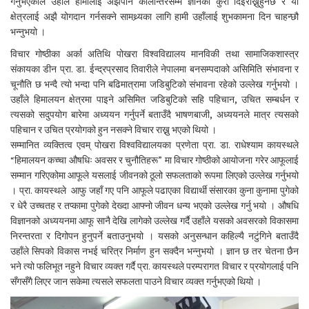
गर्नुभएकोले उहाँले हामीलाई अझैपनि कालान्तरसम्म ज्ञानका कुरा दिईराख्नुहुनेछ र यो
क्षेत्रलाई अझै योगदान गर्नसक्ने सामथ्र्यका लागि हामी उहाँलाई शुभकामना दिन चाहन्छौ
भन्नुभयो ।
विचार गोष्ठीका अर्का अतिथि पोखरा विश्वविद्यालय मानविकी तथा सामाजिकशास्त्र
संकायका डीन प्रा. डा. ईन्द्रप्रसाद तिवारीले नेपालमा बनसम्पदाको असिमिति संभावना र
चूनौति छ भन्दै त्यो भन्दा पनि बढिमात्रामा जडिबुटिको संभावना रहेको उल्लेख गर्नुभयो ।
उहाँले हिमालयन क्षेत्रमा पाइने असिमित जडिबुटिको सहि पहिचान, उचित सम्बर्धन र
त्यसको सदुपयोग बारेमा अध्ययन गर्नुपर्ने बताउँदै भाषणबाजी, अध्ययनले मात्र त्यसको
पहिचान र उचित प्रयोगको हुन नसक्ने विचार राख्नु भएको थियो ।
सम्मानित व्यक्तित्व एवम् पोखरा विश्वविद्यालयका प्रणेता प्रा. डा. राधेश्याम कायस्थले
“हिमालयन कच्चा औषधिः अवसर र चुनौतिहरू” मा विचार गोष्ठीको आयोजना गरेर आफूलाई
सम्मान गरिएकोमा आफूले यसलाई जीवनको ठूलो सफलताको रूपमा लिएको उल्लेख गर्नुभयो
। प्रा. कायस्थले आफु जहाँ गए पनि आफूले पढाएका विद्यार्थी संसारका कुना कुनामा पुगेको
र धेरै उच्चतह र तप्कामा पुगेको देख्दा आफ्नो जीवन धन्य भएको उल्लेख गर्नु भयो । औषधि
विज्ञानको अध्ययनमा आफू सानै देखि लागेको उल्लेख गर्दै उहाँले यसको अवसरको विकासमा
निरन्तरता र दिगोपन हुनुपर्ने बताउनुभयो । यसको अनुसन्धान कहिल्यै नटुंगिने बताउँदै
उहाँले सिपको विकास नभई चरित्र निर्माण हुन सक्दैन भन्नुभयो । ज्ञान छ तर चेतना छैन
भने त्यो फलिभूत नहुने विचार व्यक्त गर्दै प्रा. कायस्थले परम्परागत विचार र प्रयोगलाई पनि
सँगसँगै लिएर जान सकेमा त्यसले सफलता पाउने विचार व्यक्त गर्नुभएको थियो ।