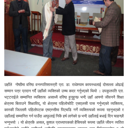
उहाँले गोष्ठीमा वरिष्ठ वनस्पतिशास्त्री प्रा. डा. राधेश्याम कायस्थलाई दोसल्ला ओढाई
सम्मान पत्र प्रदान गर्दै उहाँको व्यक्तिको उच्च कदर गर्नुभएको थियो । उपकुलपति प्रा.
भट्टराईले सम्मानित व्यक्तित्व असाध्यै वरिष्ठ हुनुहुन्छ भन्दै उहाँ आफ्नो जीवननै शिक्षा
क्षेत्रमा बिताउने शिक्षाविद्, यो क्षेत्रमा पहिलोचोटि एसएलसी पास गर्नुभएको व्यक्तित्व,
कास्की जिल्लामै पहिलोपटक एमएस्सीमा पिएचडि गर्ने व्यक्तित्वको रूपमा रहनुभएको र
उहाँलाई सम्मानित गर्न पाउँदा आफूलाई निकै हर्ष लागेको छ भन्दै उहाँलाई बधाई दिन चाहन्छौ
भन्नुभयो । यो क्षेत्रकै असल, कुशल प्राध्यापकको हैसियको रूपमा उहाँले जीवन व्यतित