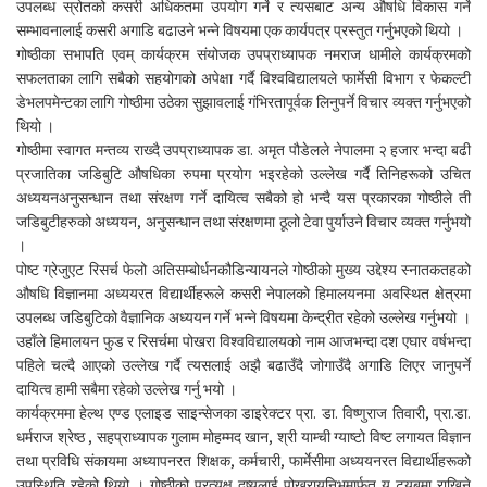
उपलब्ध स्रोतको कसरी अधिकतमा उपयोग गर्ने र त्यसबाट अन्य औषधि विकास गर्ने
सम्भावनालाई कसरी अगाडि बढाउने भन्ने विषयमा एक कार्यपत्र प्रस्तुत गर्नुभएको थियो ।
गोष्ठीका सभापति एवम् कार्यक्रम संयोजक उपप्राध्यापक नमराज धामीले कार्यक्रमको
सफलताका लागि सबैको सहयोगको अपेक्षा गर्दै विश्वविद्यालयले फार्मेसी विभाग र फेकल्टी
डेभलपमेन्टका लागि गोष्ठीमा उठेका सुझावलाई गंभिरतापूर्वक लिनुपर्ने विचार व्यक्त गर्नुभएको
थियो ।
गोष्ठीमा स्वागत मन्तव्य राख्दै उपप्राध्यापक डा. अमृत पौडेलले नेपालमा २ हजार भन्दा बढी
प्रजातिका जडिबुटि औषधिका रुपमा प्रयोग भइरहेको उल्लेख गर्दै तिनिहरूको उचित
अध्ययनअनुसन्धान तथा संरक्षण गर्ने दायित्व सबैको हो भन्दै यस प्रकारका गोष्ठीले ती
जडिबुटीहरुको अध्ययन, अनुसन्धान तथा संरक्षणमा ठूलो टेवा पुर्याउने विचार व्यक्त गर्नुभयो
।
पोष्ट ग्रेजुएट रिसर्च फेलो अतिसम्बोर्धनकौडिन्यायनले गोष्ठीको मुख्य उद्देश्य स्नातकतहको
औषधि विज्ञानमा अध्ययरत विद्यार्थीहरूले कसरी नेपालको हिमालयनमा अवस्थित क्षेत्रमा
उपलब्ध जडिबुटिको वैज्ञानिक अध्ययन गर्ने भन्ने विषयमा केन्द्रीत रहेको उल्लेख गर्नुभयो ।
उहाँले हिमालयन फुड र रिसर्चमा पोखरा विश्वविद्यालयको नाम आजभन्दा दश एघार वर्षभन्दा
पहिले चल्दै आएको उल्लेख गर्दै त्यसलाई अझै बढाउँदै जोगाउँदै अगाडि लिएर जानुपर्ने
दायित्व हामी सबैमा रहेको उल्लेख गर्नु भयो ।
कार्यक्रममा हेल्थ एण्ड एलाइड साइन्सेजका डाइरेक्टर प्रा. डा. विष्णुराज तिवारी, प्रा.डा.
धर्मराज श्रेष्ठ , सहप्राध्यापक गुलाम मोहम्मद खान, श्री याम्ची ग्याष्टो विष्ट लगायत विज्ञान
तथा प्रविधि संकायमा अध्यापनरत शिक्षक, कर्मचारी, फार्मेसीमा अध्ययनरत विद्यार्थीहरूको
उपस्थिति रहेको थियो । गोष्ठीको प्रत्यक्ष दृष्यलाई पोखरायूनिभमार्फत यू ट्यूबमा राखिने