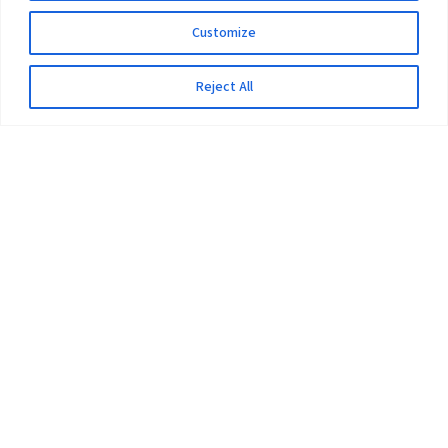
Customize
Reject All
The University
Pokhara University Act
Workplaces
Infrastructure
Statistical Data