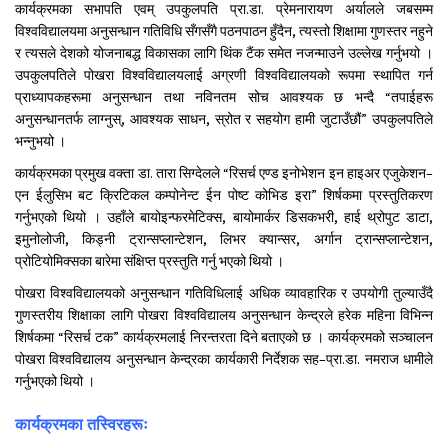
कार्यक्रमका सभापति एवम् उपकुलपति प्रा.डा. प्रेमनारायण अर्यालले जबसम्म
विश्वविद्यालयमा अनुसन्धान गतिविधि सँगसँगै पठनपाठन हुँदैन, त्यस्तो शिक्षामा गुणस्तर नहुने
र त्यसले देशको योजनाबद्ध विकासका लागि थिंक टैंक समेत नजन्माउने उल्लेख गर्नुभयो ।
उपकुलपतिले पोखरा विश्वविद्यालयलाई अग्रणी विश्वविद्यालयको रूपमा स्थापित गर्न
प्राध्यापकहरूमा अनुसन्धान तथा नविनतम सोच आवश्यक छ भन्दै “तपाईहरू
अनुसन्धानतर्फ लाग्नुस्, आवश्यक साधन, स्रोत र सहयोग हामी जुटाउँछौं” उपकुलपतिले
भन्नुभयो ।
कार्यक्रमका प्रमुख वक्ता डा. तारा सिग्देलले “रिसर्च एण्ड इनोभेशन इन हाइअर एजुकेशन–
एन ईलुसिभ बट क्रिटिकल कम्पोनेन्ट ईन पोष्ट कोभिड इरा” शिर्षकमा प्रस्तुतिकरण
गर्नुभएको थियो । उहाँले बायोइन्फरमेटिक्स, बायोमार्कर डिसकभरी, हाई थ्रोपुट डाटा,
इमुनोलोजी, किड्नी ट्रान्सप्लान्टेशन, लिभर क्यान्सर, अर्गान ट्रान्सप्लान्टेशन,
प्रोटियोमिक्सका बारेमा संक्षिप्त प्रस्तुति गर्नु भएको थियो ।
पोखरा विश्वविद्यालयको अनुसन्धान गतिविधिलाई अधिक व्यावहारिक र उपयोगी तुल्याउँदै
गुणस्तरीय शिक्षाका लागि पोखरा विश्वविद्यालय अनुसन्धान केन्द्रले हरेक महिना विभिन्न
शिर्षकमा “रिसर्च टक” कार्यक्रमलाई निरन्तरता दिने बताएको छ । कार्यक्रमको सञ्चालन
पोखरा विश्वविद्यालय अनुसन्धान केन्द्रका कार्यकारी निर्देशक सह–प्रा.डा. नमराज धामीले
गर्नुभएको थियो ।
कार्यक्रमका तस्विरहरूः