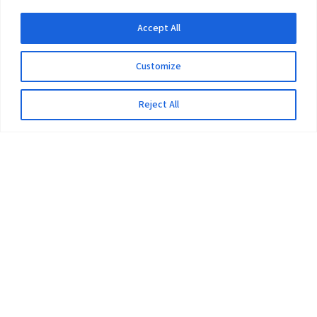
Accept All
Customize
Reject All
The University
Pokhara University Act
Workplaces