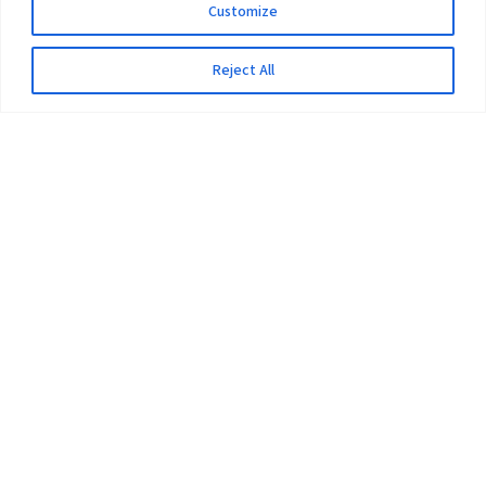
Customize
Reject All
The University
Pokhara University Act
Workplaces
Infrastructure
Statistical Data