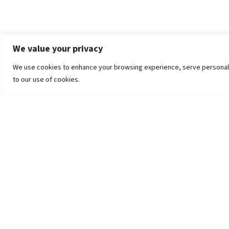
We value your privacy
We use cookies to enhance your browsing experience, serve personalized
to our use of cookies.
The University
Pokhara University Act
Workplaces
Infrastructure
Statistical Data
Teachers’ Association