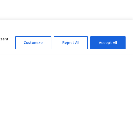
nsent
Customize
Reject All
Accept All
Information Officer
ity
litan City-30
 61 504046
Lok Prasad Dhakal