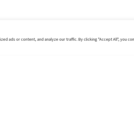
 ads or content, and analyze our traffic. By clicking "Accept All", you co
Helpful Links
Contact Us
Universities in Nepal
Pokhara Univers
University Like Institutions
Pokhara Metropo
UGC
Kaski, Nepal
MOEST
Telephone: +977
PPMO
Post Box: 427