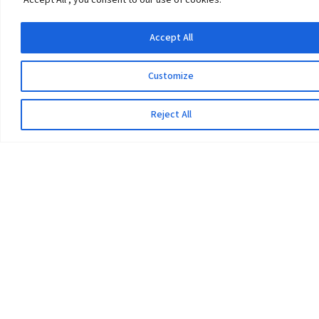
Accept All
Customize
The University
Reject All
Pokhara University Act
Workplaces
Infrastructure
Statistical Data
Teachers’ Association
Contact Us
Curriculum-Syllabus
Helpful Links