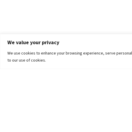
We value your privacy
We use cookies to enhance your browsing experience, serve personalized
to our use of cookies.
The University
Pokhara University Act
Workplaces
Infrastructure