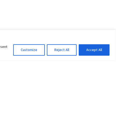
nsent
Customize
Reject All
Accept All
Information Officer
ity
litan City-30