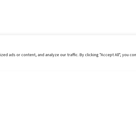
 ads or content, and analyze our traffic. By clicking "Accept All", you co
Helpful Links
Contact Us
Universities in Nepal
Pokhara Univers
University Like Institutions
Pokhara Metropo
UGC
Kaski, Nepal