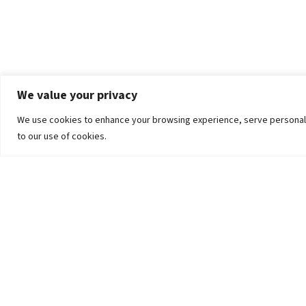
We value your privacy
We use cookies to enhance your browsing experience, serve personalized
to our use of cookies.
The University
Pokhara University Act
Workplaces
Infrastructure