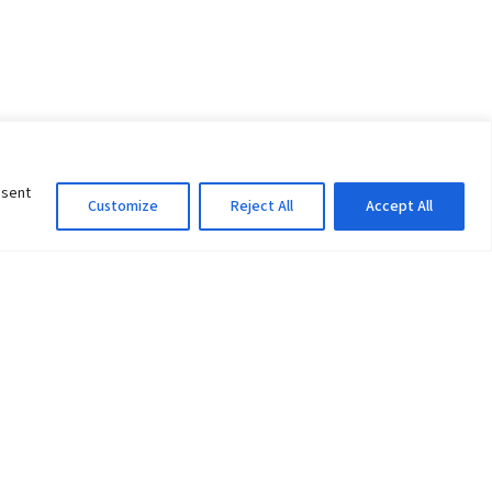
nsent
Customize
Reject All
Accept All
Information Officer
ity
litan City-30