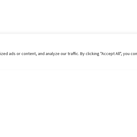
 ads or content, and analyze our traffic. By clicking "Accept All", you co
Helpful Links
Contact Us
Universities in Nepal
Pokhara Univers
University Like Institutions
Pokhara Metropo
UGC
Kaski, Nepal