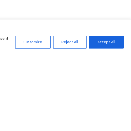
nsent
Customize
Reject All
Accept All
Information Officer
ity
litan City-30
 61 504046
Lok Prasad Dhakal