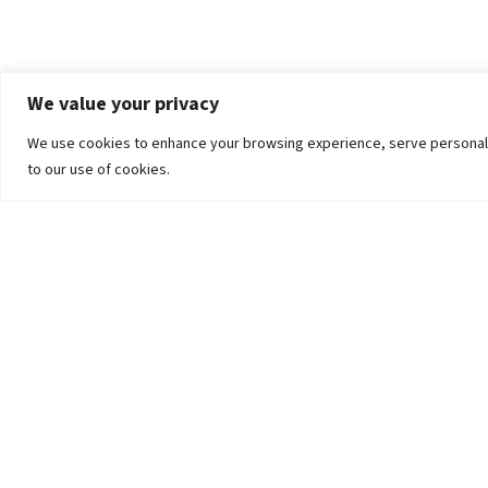
We value your privacy
We use cookies to enhance your browsing experience, serve personalized
to our use of cookies.
The University
Pokhara University Act
Workplaces
Infrastructure
Statistical Data
Teachers’ Association