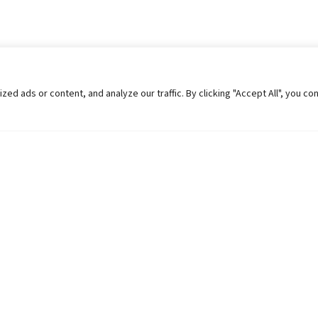
 ads or content, and analyze our traffic. By clicking "Accept All", you co
Helpful Links
Contact Us
Universities in Nepal
Pokhara Univers
University Like Institutions
Pokhara Metropo
UGC
Kaski, Nepal
MOEST
Telephone: +977
PPMO
Post Box: 427