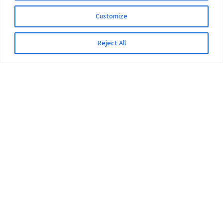
Customize
Reject All
The University
Pokhara University Act
Workplaces
Infrastructure
Statistical Data