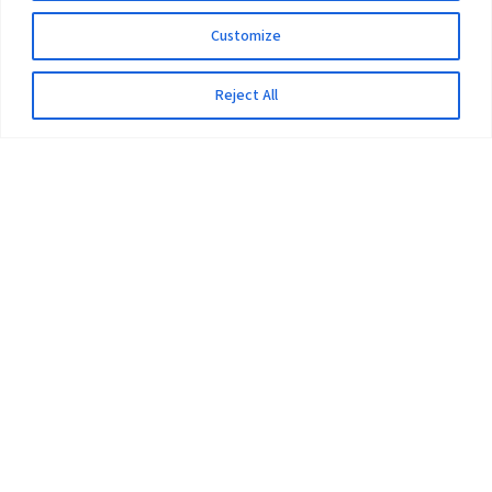
Customize
Reject All
The University
Pokhara University Act
Workplaces
Infrastructure
Statistical Data