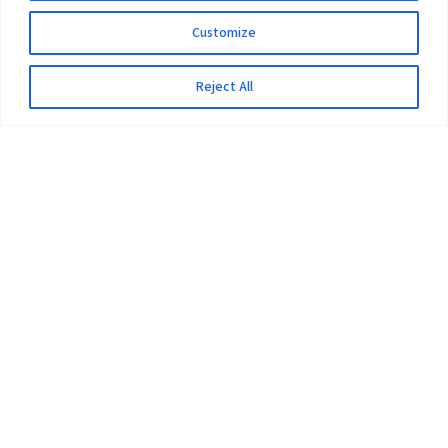
Customize
Reject All
The University
Pokhara University Act
Workplaces
Infrastructure
Statistical Data