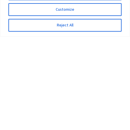
Customize
Reject All
The University
Pokhara University Act
Workplaces
Infrastructure
Statistical Data