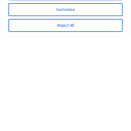
Customize
Reject All
The University
Pokhara University Act
Workplaces
Infrastructure
Statistical Data