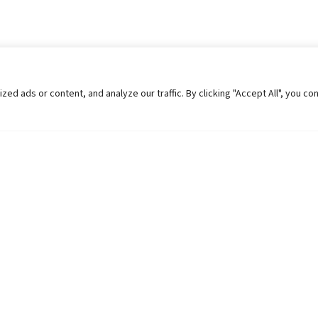
 ads or content, and analyze our traffic. By clicking "Accept All", you co
Helpful Links
Contact Us
Universities in Nepal
Pokhara Univers
University Like Institutions
Pokhara Metropo
UGC
Kaski, Nepal
MOEST
Telephone: +977
PPMO
Post Box: 427