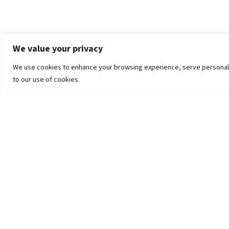
We value your privacy
We use cookies to enhance your browsing experience, serve personalized
to our use of cookies.
The University
Pokhara University Act
Workplaces
Infrastructure
Statistical Data
Teachers’ Association