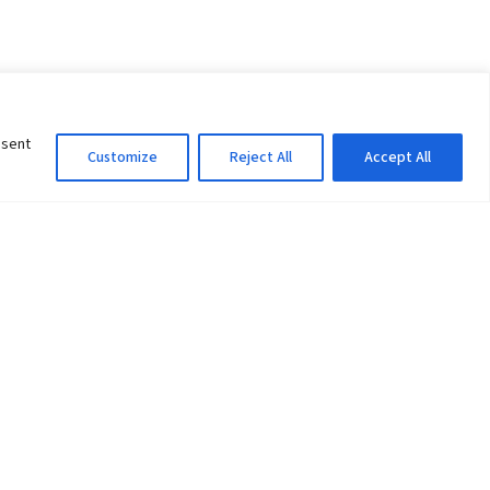
nsent
Customize
Reject All
Accept All
Information Officer
ity
litan City-30
 61 504046
Lok Prasad Dhakal