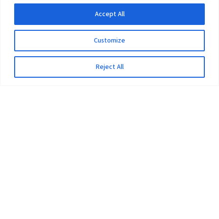
Accept All
Customize
Reject All
The University
Pokhara University Act
Workplaces