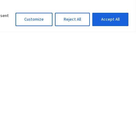
nsent
Customize
Reject All
Accept All
Information Officer
ity
litan City-30
 61 504046
Lok Prasad Dhakal
Deputy Administrator
edu.np
Email:
info@pu.edu.np
Mobile:+977-9846142548