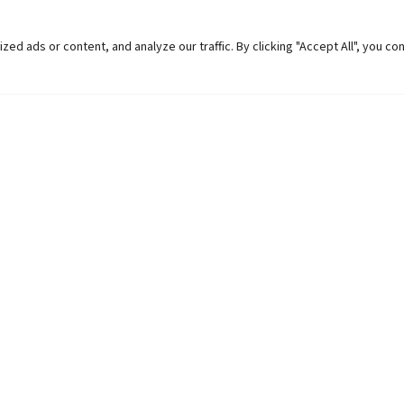
 ads or content, and analyze our traffic. By clicking "Accept All", you co
Helpful Links
Contact Us
Universities in Nepal
Pokhara Univers
University Like Institutions
Pokhara Metropo
UGC
Kaski, Nepal
MOEST
Telephone: +977
PPMO
Post Box: 427
OPMCM
Email:
info@pu.
Student Feedback Form
Map:
Click here.