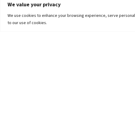
We value your privacy
We use cookies to enhance your browsing experience, serve personalized
to our use of cookies.
The University
Pokhara University Act
Workplaces
Infrastructure
Statistical Data
Teachers’ Association
Contact Us
Curriculum-Syllabus