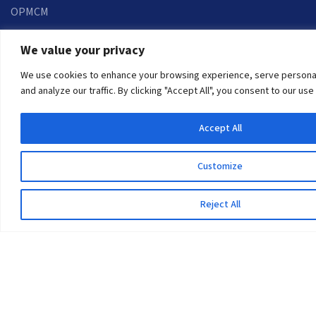
OPMCM
Student Feedback Form
We value your privacy
Contact Us
We use cookies to enhance your browsing experience, serve personal
and analyze our traffic. By clicking "Accept All", you consent to our use
Pokhara University
Pokhara Metropolitan City-30
Accept All
Kaski, Nepal
Telephone: +977 61 504046
Customize
Post Box: 427
Reject All
Email:
info@pu.edu.np
Map:
Click here.
Information Officer