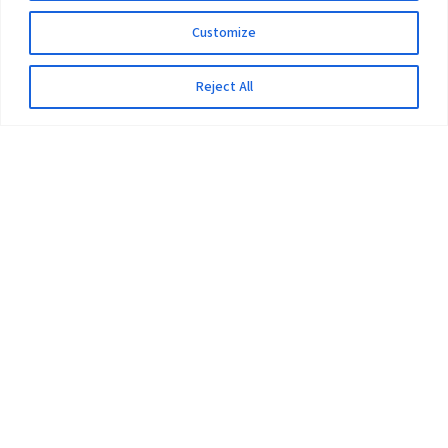
Customize
Reject All
The University
Pokhara University Act
Workplaces
Infrastructure
Statistical Data