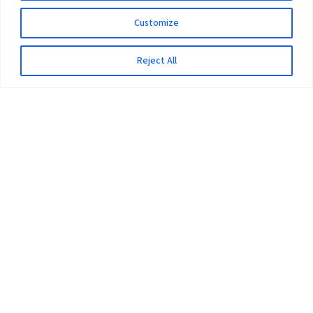
Customize
Reject All
The University
Pokhara University Act
Workplaces
Infrastructure
Statistical Data