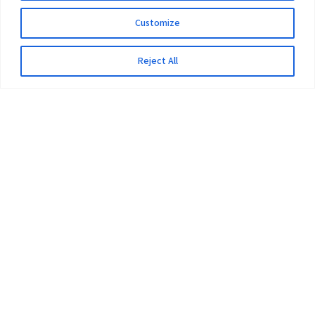
Customize
Reject All
The University
Pokhara University Act
Workplaces
Infrastructure
Statistical Data