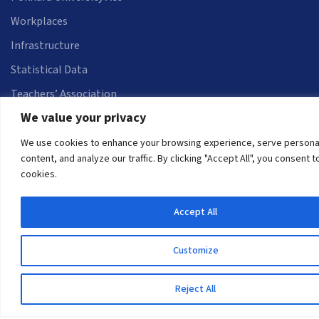
Workplaces
Infrastructure
Statistical Data
Teachers’ Association
We value your privacy
Contact Us
Curriculum-Syllabus
We use cookies to enhance your browsing experience, serve persona
content, and analyze our traffic. By clicking "Accept All", you consent t
Helpful Links
cookies.
Universities in Nepal
Accept All
University Like Institutions
UGC
Customize
MOEST
Reject All
PPMO