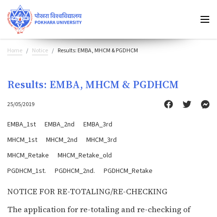
Home
Notice
Results: EMBA, MHCM & PGDHCM
Results: EMBA, MHCM & PGDHCM
25/05/2019
EMBA_1st
EMBA_2nd
EMBA_3rd
MHCM_1st
MHCM_2nd
MHCM_3rd
MHCM_Retake
MHCM_Retake_old
PGDHCM_1st.
PGDHCM_2nd.
PGDHCM_Retake
NOTICE FOR RE-TOTALING/RE-CHECKING
The application for re-totaling and re-checking of