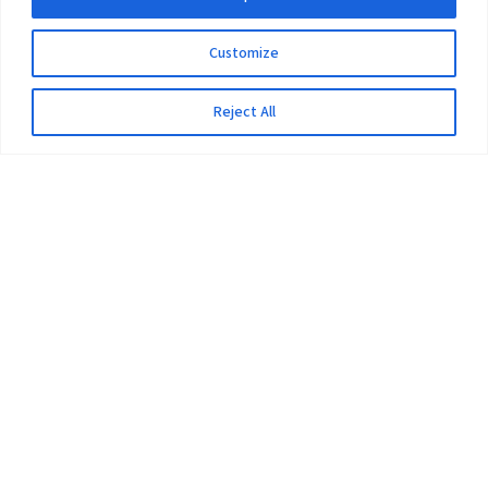
Customize
Reject All
The University
Pokhara University Act
Workplaces
Infrastructure