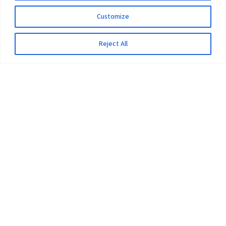
Customize
Reject All
The University
Pokhara University Act
Workplaces
Infrastructure
Statistical Data