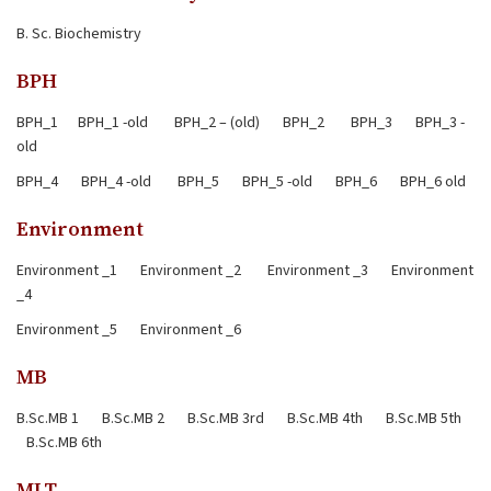
B. Sc. Biochemistry
BPH
BPH_1
BPH_1 -old
BPH_2 – (old)
BPH_2
BPH_3
BPH_3 -
old
BPH_4
BPH_4 -old
BPH_5
BPH_5 -old
BPH_6
BPH_6 old
Environment
Environment _1
Environment _2
Environment _3
Environment
_4
Environment _5
Environment _6
MB
B.Sc.MB 1
B.Sc.MB 2
B.Sc.MB 3rd
B.Sc.MB 4th
B.Sc.MB 5th
B.Sc.MB 6th
MLT