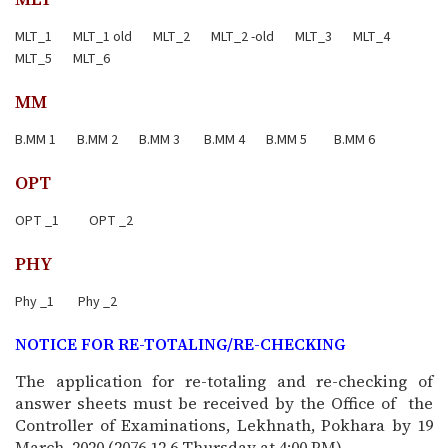
MLT_1
MLT_1 old
MLT_2
MLT_2 -old
MLT_3
MLT_4
MLT_5
MLT_6
MM
B.MM 1
B.MM 2
B.MM 3
B.MM 4
B.MM 5
B.MM 6
OPT
OPT _1
OPT _2
PHY
Phy _1
Phy _2
NOTICE FOR RE-TOTALING/RE-CHECKING
The application for re-totaling and re-checking of
answer sheets must be received by the Office of the
Controller of Examinations, Lekhnath, Pokhara by
19
March, 2020
(2076.12.6
Thursday
at 4:00 PM).