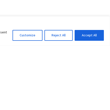
nsent
Customize
Reject All
Accept All
Information Officer
ity
litan City-30
 61 504046
Lok Prasad Dhakal