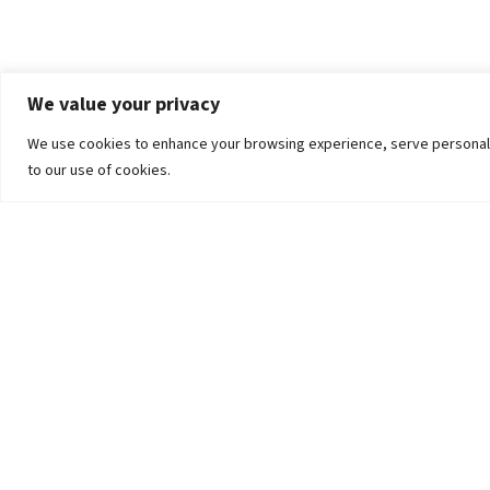
We value your privacy
We use cookies to enhance your browsing experience, serve personalized
to our use of cookies.
The University
Pokhara University Act
Workplaces
Infrastructure
Statistical Data
Teachers’ Association