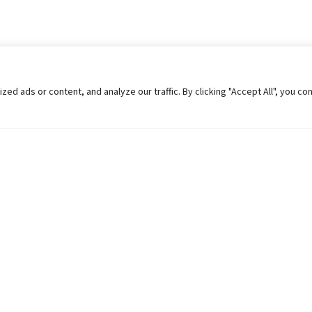
 ads or content, and analyze our traffic. By clicking "Accept All", you co
Helpful Links
Contact Us
Universities in Nepal
Pokhara Univers
University Like Institutions
Pokhara Metropo
UGC
Kaski, Nepal
MOEST
Telephone: +977
PPMO
Post Box: 427