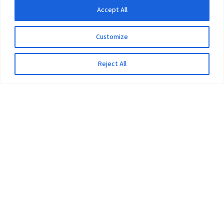
Accept All
Customize
Reject All
The University
Pokhara University Act
Workplaces
Infrastructure