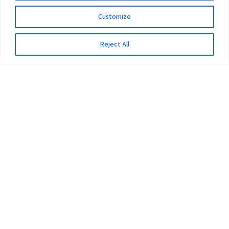
Customize
Reject All
The University
Pokhara University Act
Workplaces
Infrastructure
Statistical Data