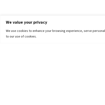
We value your privacy
We use cookies to enhance your browsing experience, serve personalized
to our use of cookies.
The University
Pokhara University Act
Workplaces
Infrastructure
Statistical Data
Teachers’ Association