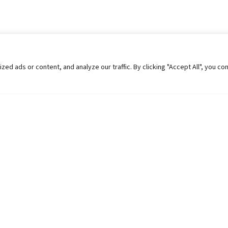
 ads or content, and analyze our traffic. By clicking "Accept All", you co
Helpful Links
Contact Us
Universities in Nepal
Pokhara Univers
University Like Institutions
Pokhara Metropo
UGC
Kaski, Nepal
MOEST
Telephone: +977
PPMO
Post Box: 427