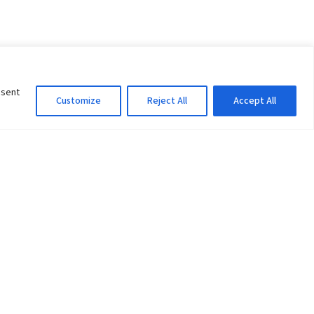
nsent
Customize
Reject All
Accept All
Information Officer
ity
litan City-30
 61 504046
Lok Prasad Dhakal