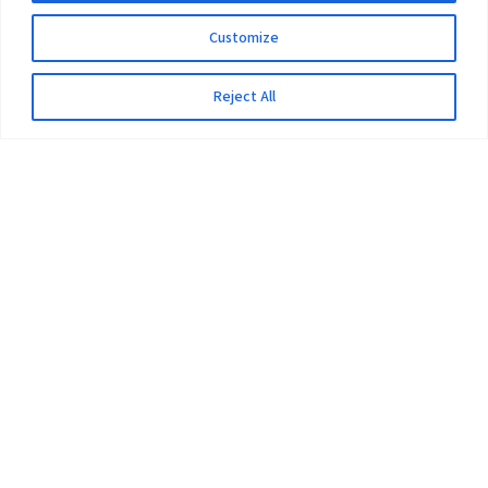
Customize
Reject All
The University
Pokhara University Act
Workplaces
Infrastructure
Statistical Data