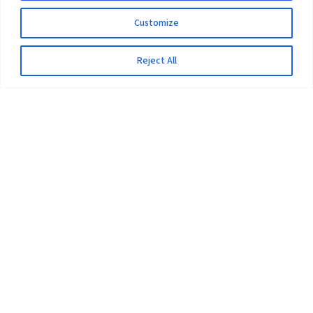
Customize
Reject All
The University
Pokhara University Act
Workplaces
Infrastructure
Statistical Data