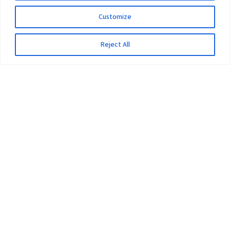
Customize
Reject All
The University
Pokhara University Act
Workplaces
Infrastructure
Statistical Data