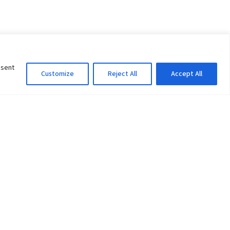
nsent
Customize
Reject All
Accept All
Information Officer
ity
litan City-30
 61 504046
Lok Prasad Dhakal