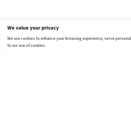
We value your privacy
We use cookies to enhance your browsing experience, serve personalized
to our use of cookies.
The University
Pokhara University Act
Workplaces
Infrastructure
Statistical Data
Teachers’ Association