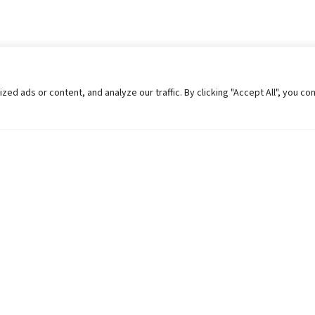
 ads or content, and analyze our traffic. By clicking "Accept All", you co
Helpful Links
Contact Us
Universities in Nepal
Pokhara Univers
University Like Institutions
Pokhara Metropo
UGC
Kaski, Nepal
MOEST
Telephone: +977
PPMO
Post Box: 427