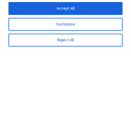
Accept All
Customize
Reject All
The University
Pokhara University Act
Workplaces