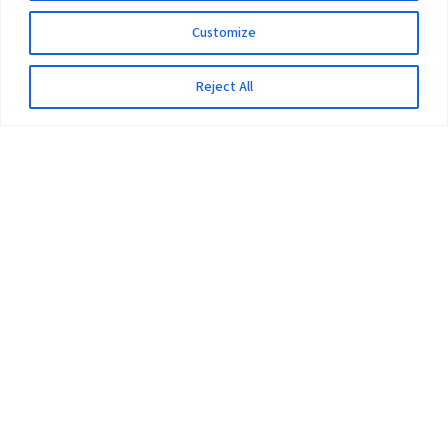
Customize
Reject All
The University
Pokhara University Act
Workplaces
Infrastructure
Statistical Data