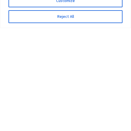
Customize
Reject All
The University
Pokhara University Act
Workplaces
Infrastructure
Statistical Data
Teachers’ Association