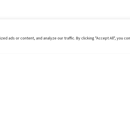
 ads or content, and analyze our traffic. By clicking "Accept All", you co
Helpful Links
Contact Us
Universities in Nepal
Pokhara Univers
University Like Institutions
Pokhara Metropo
UGC
Kaski, Nepal
MOEST
Telephone: +977
PPMO
Post Box: 427