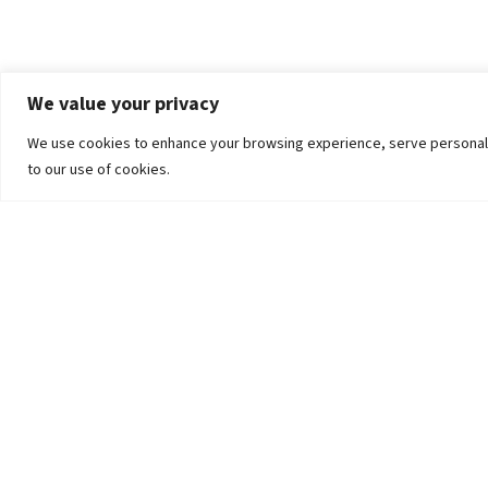
We value your privacy
We use cookies to enhance your browsing experience, serve personalized
to our use of cookies.
The University
Pokhara University Act
Workplaces
Infrastructure
Statistical Data
Teachers’ Association