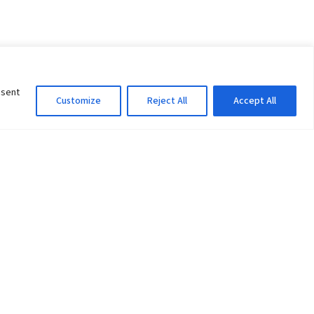
nsent
Customize
Reject All
Accept All
Information Officer
ity
litan City-30
 61 504046
Lok Prasad Dhakal